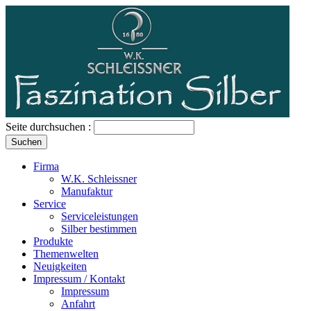
Seite durchsuchen :
Firma
W.K. Schleissner
Manufaktur
Service
Serviceleistungen
Silber bestimmen
Produkte
Themenwelten
Neuigkeiten
Impressum / Kontakt
Impressum
Anfahrt