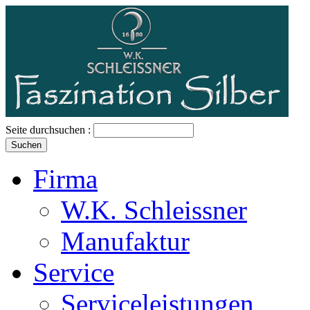
Seite durchsuchen :
Firma
W.K. Schleissner
Manufaktur
Service
Serviceleistungen